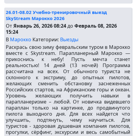
26.01-08.02 Учебно-тренировочный выезд
SkyStream Марокко 2026
От
Январь 26, 2026 08:24
до
Февраль 08, 2026
15:24
В
Марокко
Категории:
Выезды
Раскрась свою зиму февральским туром в Марокко
вместе с Skystream. Парапланерный Марокко —
прикоснись к небу! Пусть мечта станет
реальностью! 14 дней (13 ночей) Программа
рассчитана на всех. От обычного туриста не
склонного к экстриму, до опытных пилотов,
желающих сменить обстановку заснеженных
Российских стартов, на Африканские горы и океан.
Уровень желающих получить навыки в
парапланеризме – любой. От новичка видевшего
параплан только на картинке, до продвинутого
пилота выходного дня. Для всех найдется что
улучшить, подтянуть, чему научиться. Для
туристов - здоровая душевная компания пилотов,
прогулки, сёрфинг, экскурсии и весь самобытный