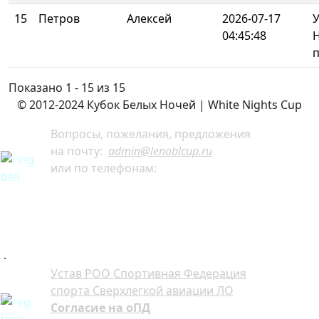
15
Петров
Алексей
2026-07-17
У
04:45:48
Показано 1 - 15 из 15
© 2012-2024 Кубок Белых Ночей | White Nights Cup
Вопросы, пожелания, предложения
на почту:
admin@lenoblcup.ru
или по телефонам:
+7 921 941-30-75 Артём
+7 911 991-76-81 Мария
.
Устав РОО Спортивная Федерация
спорта Сверхлегкой авиации ЛО
Согласие на оПД