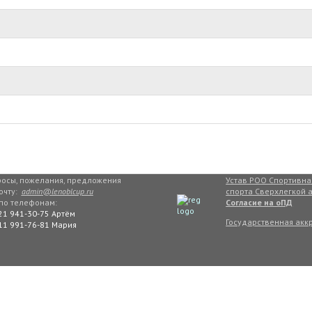
осы, пожелания, предложения
Устав РОО Спортивн
очту:
admin@lenoblcup.ru
спорта Сверхлегкой 
по телефонам:
Согласие на оПД
21 941-30-75 Артём
Государственная акк
11 991-76-81 Мария