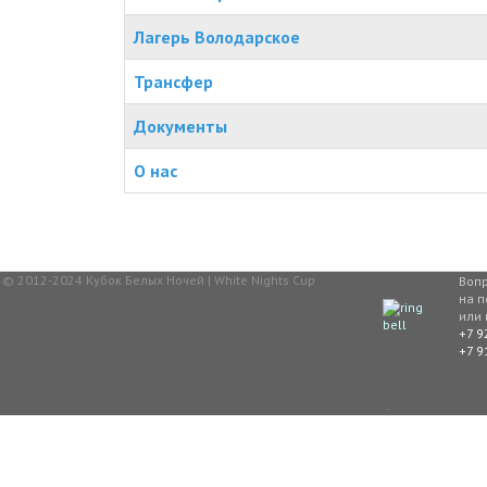
Лагерь Володарское
Трансфер
Документы
О нас
Материалы
© 2012-2024 Кубок Белых Ночей | White Nights Cup
Вопр
на п
или 
+7 9
+7 9
.