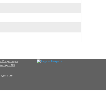
ая Федерация
авиации ЛО
редитация