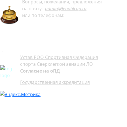
Вопросы, пожелания, предложения
на почту:
admin@lenoblcup.ru
или по телефонам:
+7 921 941-30-75 Артём
+7 911 991-76-81 Мария
.
Устав РОО Спортивная Федерация
спорта Сверхлегкой авиации ЛО
Согласие на оПД
Государственная аккредитация