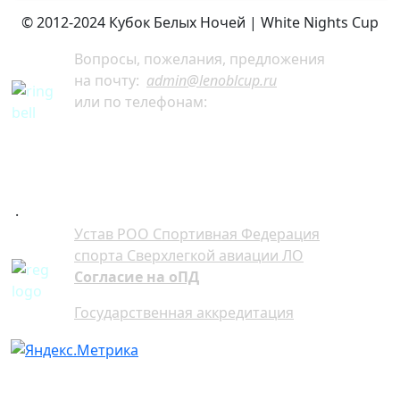
© 2012-2024 Кубок Белых Ночей | White Nights Cup
Вопросы, пожелания, предложения
на почту:
admin@lenoblcup.ru
или по телефонам:
+7 921 941-30-75 Артём
+7 911 991-76-81 Мария
.
Устав РОО Спортивная Федерация
спорта Сверхлегкой авиации ЛО
Согласие на оПД
Государственная аккредитация