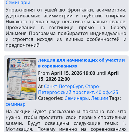
Семинары
Упражнения от ушей до фронталки, асимметрии,
удерживаемые асимметрии и глубокие спирали.
Никакого треша в виде негативок и задних свалов.
Проживание в гостинице прямо на берегу
Ильменя Программа подбирается индивидуально
и строится исходя из личных особенностей и
предпочтений
Лекция для начинающих об участии
в соревнованиях
From
April 15, 2026 19:00
until
April
15, 2026 22:00
At
Санкт-Петербург, Старо-
Петергофский проспект, 40 оф.425
Categories:
Семинары
,
Лекции
Tags:
семинар
На лекции будет рассказано и показано все, что
нужно чтобы пролететь свои первые спортивные
задачи. Будут освещены следующие темы: 1.
Мотивация. Почему именно на соревнованиях