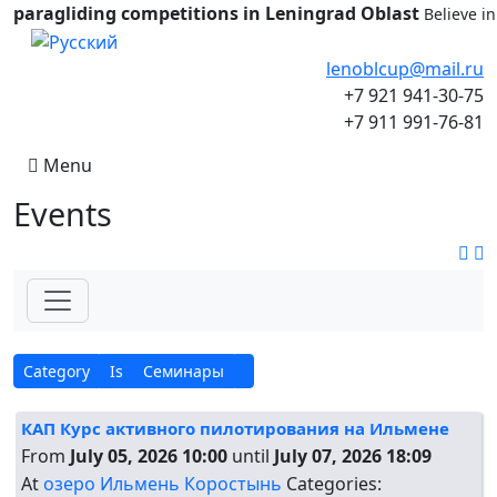
paragliding competitions in Leningrad Oblast
Believe i
Select your language
lenoblcup@mail.ru
+7 921 941-30-75
+7 911 991-76-81
Menu
Events
Category
Is
Семинары
КАП Курс активного пилотирования на Ильмене
From
July 05, 2026 10:00
until
July 07, 2026 18:09
At
озеро Ильмень Коростынь
Categories: