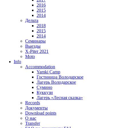
2016
2015
2014
Дельта
2018
2015
2014
Семинары
Выезды
X-Piter 2021
Moto
Info
Accommodation
Yamki Camp
Гостиница Володарское
Лагерь Володарское
Сумино
Куккузи
Лагерь «Лесная сказка»
Records
Документы
Download points
О нас
Transfer