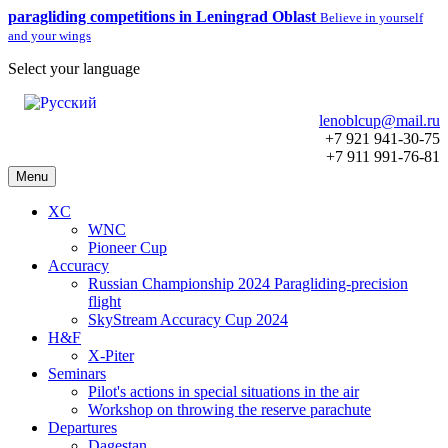
paragliding competitions in Leningrad Oblast
Believe in yourself
and your wings
Select your language
lenoblcup@mail.ru
+7 921 941-30-75
+7 911 991-76-81
Menu
XC
WNC
Pioneer Cup
Accuracy
Russian Championship 2024 Paragliding-precision
flight
SkyStream Accuracy Cup 2024
H&F
X-Piter
Seminars
Pilot's actions in special situations in the air
Workshop on throwing the reserve parachute
Departures
Dagestan