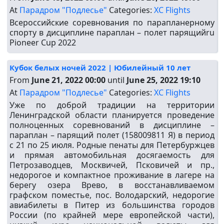
At
Парадром "Подлесье"
Categories:
XC Flights
Всероссийские соревнования по парапланерному
спорту в дисциплине параплан – полет парящийru
Pioneer Cup 2022
Кубок белых ночей 2022 | Юбилейный 10 лет
From
June 21, 2022 00:00
until
June 25, 2022 19:10
At
Парадром "Подлесье"
Categories:
XC Flights
Уже по доброй традиции на территории
Ленинградской области планируется проведение
полноценных соревнований в дисциплине –
параплан – парящий полет (158009811 Я) в период
с 21 по 25 июля. Родные пенаты для Петербуржцев
и прямая автомобильная досягаемость для
Петрозаводцев, Москвичей, Псковичей и пр.,
недорогое и компактное проживание в лагере на
берегу озера Врево, в восстанавливаемом
графском поместье, пос. Володарский, недорогие
авиабилеты в Питер из большинства городов
России (по крайней мере европейской части),