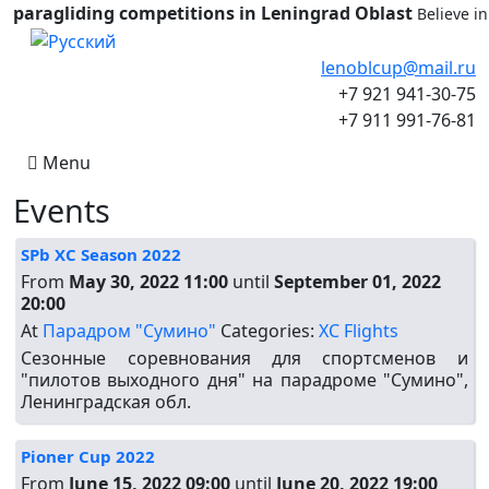
paragliding competitions in Leningrad Oblast
Believe i
Select your language
lenoblcup@mail.ru
+7 921 941-30-75
+7 911 991-76-81
Menu
Events
SPb XC Season 2022
From
May 30, 2022 11:00
until
September 01, 2022
20:00
At
Парадром "Сумино"
Categories:
XC Flights
Cезонные соревнования для спортсменов и
"пилотов выходного дня" на парадроме "Сумино",
Ленинградская обл.
Pioner Cup 2022
From
June 15, 2022 09:00
until
June 20, 2022 19:00