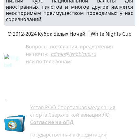
низкий курс национальной валюты для
иностранных пилотов и многое другое является
неоспоримым преимуществом проводимых у нас
соревнований.
© 2012-2024 Кубок Белых Ночей | White Nights Cup
Вопросы, пожелания, предложения
на почту:
admin@lenoblcup.ru
или по телефонам:
+7 921 941-30-75 Артём
+7 911 991-76-81 Мария
.
Устав РОО Спортивная Федерация
спорта Сверхлегкой авиации ЛО
Согласие на оПД
Государственная аккредитация