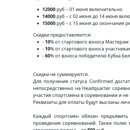
12000
руб –
01 июня
включительно
14000
руб –
с 02 июня до 14 июня
вкл
15000
руб –
с 15 июня до окончания р
Скидки предоставляются:
-
10
% от стартового взноса Мастерам
-
10
% от стартового взноса участника
-
60
% от взноса победителю Кубка Бел
Скидки не суммируются.
Для получения статуса Confirmed доста
непосредственно на Headquarter соревно
участия спортсмена в соревновании и не 
Реквизиты для оплаты будут высланы лич
Каждый спортсмен обязан предъявить 
проведения соревнований. Также полис м
страхового полиса – от
800
руб.