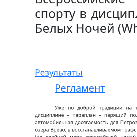
спорту в дисци
Белых Ночей (Whi
Результаты
Регламент
Уже по доброй традиции на т
дисциплине – параплан – парящий пол
автомобильная досягаемость для Петроз
озера Врево, в восстанавливаемом графс
(по крайней мере европейской части)