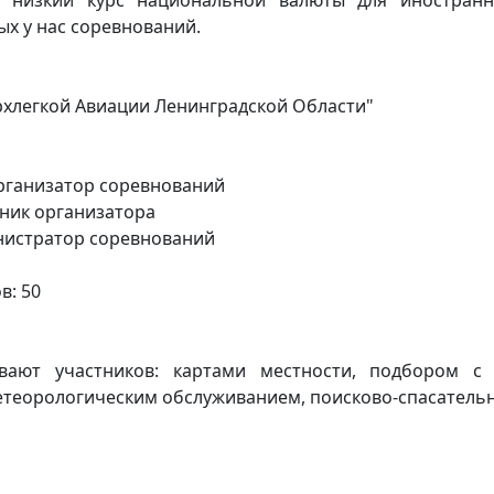
 у нас соревнований.
хлегкой Авиации Ленинградской Области"
организатор соревнований
ник организатора
инистратор соревнований
в: 50
вают участников: картами местности, подбором с 
етеорологическим обслуживанием, поисково-спасател