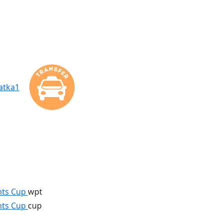
hts Cup
wpt
hts Cup
cup