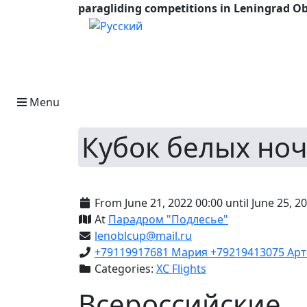
paragliding competitions in Leningrad Ob
Select your language
Menu
Кубок белых но
From June 21, 2022 00:00 until June 25, 2
At
Парадром "Подлесье"
lenoblcup@mail.ru
+79119917681 Мария +79219413075 Арт
Categories:
XC Flights
Всероссийские