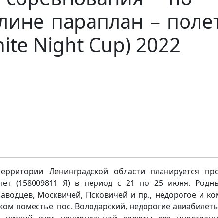
плине параплан – поле
te Night Cup) 2022
ерритории Ленинградской области планируется пр
ет (158009811 Я) в период с 21 по 25 июня. Род
аводцев, Москвичей, Псковичей и пр., недорогое и ко
ком поместье, пос. Володарский, недорогие авиабилет
, низкий курс национальной валюты для иностран