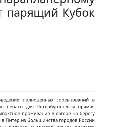
т парящий Кубок
оведение полноценных соревнований в
ные пенаты для Петербуржцев и прямая
мпактное проживание в лагере на берегу
ы в Питер из большинства городов России
ных пилотов и многое другое является