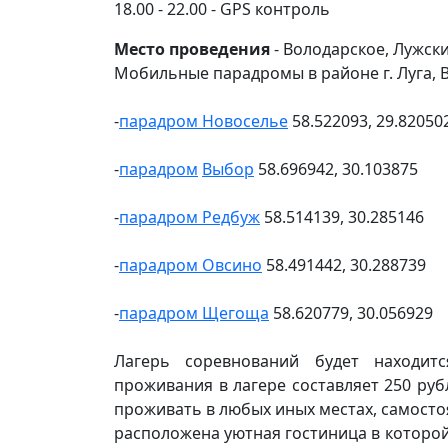
18.00 - 22.00 - GPS контроль
Место проведения
- Володарское, Лужский
Мобильные парадромы в районе г. Луга, 
-
парадром Новоселье
58.522093, 29.82050
-
парадром
Выбор
58.696942, 30.103875
-
парадром Редбуж
58.514139, 30.285146
-
парадром Овсино
58.491442, 30.288739
-
парадром Щегоща
58.620779, 30.056929
Лагерь соревнований будет находит
проживания в лагере составляет 250 руб
проживать в любых иных местах, самосто
расположена уютная гостиница в которой 