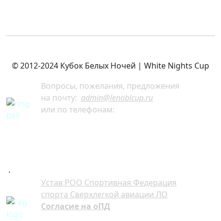
© 2012-2024 Кубок Белых Ночей | White Nights Cup
Вопросы, пожелания, предложения
на почту:
admin@lenoblcup.ru
или по телефонам:
+7 921 941-30-75 Артём
+7 911 991-76-81 Мария
.
Устав РОО Спортивная Федерация
спорта Сверхлегкой авиации ЛО
Согласие на оПД