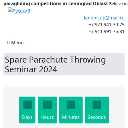
paragliding competitions in Leningrad Oblast
Believe i
Select your language
lenoblcup@mail.ru
+7 921 941-30-75
+7 911 991-76-81
Menu
Spare Parachute Throwing
Seminar 2024
Days
Hours
Minutes
Seconds