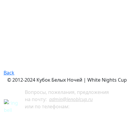
Back
© 2012-2024 Кубок Белых Ночей | White Nights Cup
Вопросы, пожелания, предложения
на почту:
admin@lenoblcup.ru
или по телефонам:
+7 921 941-30-75 Артём
+7 911 991-76-81 Мария