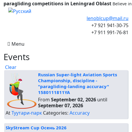
paragliding competitions in Leningrad Oblast
Believe i
Select your language
lenoblcup@mail.ru
+7 921 941-30-75
+7 911 991-76-81
Menu
Events
Clear
Russian Super-light Aviation Sports
Championship, discipline -
"paragliding-landing accuracy"
1580111811YA
From
September 02, 2026
until
September 07, 2026
At
Туутари-парк
Categories:
Accuracy
SkyStream Cup Осень 2026