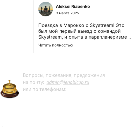
Вопросы, пожелания, предложения
на почту:
admin@lenoblcup.ru
или по телефонам:
+7 921 941-30-75 Артём
+7 911 991-76-81 Мария
.