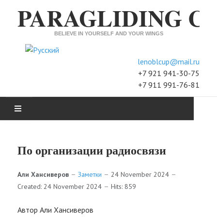
PARAGLIDING C
BELIEVE IN YOURSELF AND YOUR WINGS
Select your language
lenoblcup@mail.ru
+7 921 941-30-75
+7 911 991-76-81
XC
По организации радиосвязи
ACCURACY
Али Хансиверов
Заметки
24 November 2024
H&F
Created: 24 November 2024
Hits: 859
SEMINARS
Автор Али Хансиверов