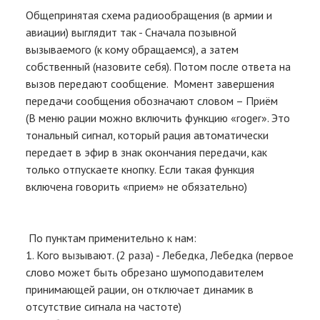
Общепринятая схема радиообращения (в армии и
DEPARTURES
авиации) выглядит так - Сначала позывной
вызываемого (к кому обращаемся), а затем
ARCHIVE
собственный (назовите себя). Потом после ответа на
вызов передают сообщение. Момент завершения
INFO
передачи сообщения обозначают словом – Приём
(В меню рации можно включить функцию «roger». Это
LOGIN
тональный сигнал, который рация автоматически
передает в эфир в знак окончания передачи, как
CONTACTS
только отпускаете кнопку. Если такая функция
включена говорить «прием» не обязательно)
По пунктам применительно к нам:
1. Кого вызывают. (2 раза) - Лебедка, Лебедка (первое
слово может быть обрезано шумоподавителем
принимающей рации, он отключает динамик в
отсутствие сигнала на частоте)