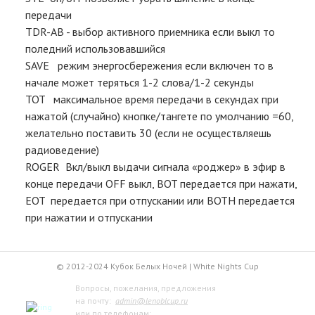
передачи
TDR-AB - выбор активного приемника если выкл то
поледний использовавшийся
SAVE режим энергосбережения если включен то в
начале может теряться 1-2 слова/1-2 секунды
TOT максимальное время передачи в секундах при
нажатой (случайно) кнопке/тангете по умолчанию =60,
желательно поставить 30 (если не осуществляешь
радиоведение)
ROGER Вкл/выкл выдачи сигнала «роджер» в эфир в
конце передачи OFF выкл, BOT передается при нажати,
EOT передается при отпускании или BOTH передается
при нажатии и отпускании
© 2012-2024 Кубок Белых Ночей | White Nights Cup
Вопросы, пожелания, предложения
на почту:
admin@lenoblcup.ru
или по телефонам: