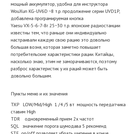
мощный аккумулятор, удобна для инструктора
WouXun KG-UV6D ~8 т.р. продолжение серии UVD1P,
добавлена програмируемая кнопка
Yaesu VX-5-6-7-8r 25~30 т.р. японские радиостанции
известны тем, что раньше они индивидуально
настраивали каждую свою рацию это довольно
большая возня, которая заметно повышает
потребительские характеристики рации. Китайцы,
насколько знаю, этим не заморачиваются, поэтому
разброс характеристик у их раций может быть
довольно большим.
Пункты меню и их значения
TXP LOW/Mid/High 1 /4 /5 вт мощность передатчика
ставим High
TDR одновременный прием 2х частот
SQL значкение порога шумодава 5 рекоменд
STE on/off позволяет убрать шипение в конце