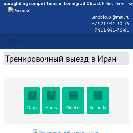
paragliding competitions in Leningrad Oblast
Believe in yours
Select your language
lenoblcup@mail.ru
+7 921 941-30-75
+7 911 991-76-81
Menu
Тренировочный выезд в Иран
Days
Hours
Minutes
Seconds