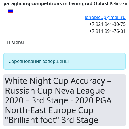
paragliding competitions in Leningrad Oblast
Believe i
Select your language
lenoblcup@mail.ru
+7 921 941-30-75
+7 911 991-76-81
Menu
Соревнования завершены
White Night Cup Accuracy –
Russian Cup Neva League
2020 – 3rd Stage - 2020 PGA
North-East Europe Cup
"Brilliant foot" 3rd Stage