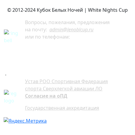
© 2012-2024 Кубок Белых Ночей | White Nights Cup
Вопросы, пожелания, предложения
на почту:
admin@lenoblcup.ru
или по телефонам:
+7 921 941-30-75 Артём
+7 911 991-76-81 Мария
.
Устав РОО Спортивная Федерация
спорта Сверхлегкой авиации ЛО
Согласие на оПД
Государственная аккредитация