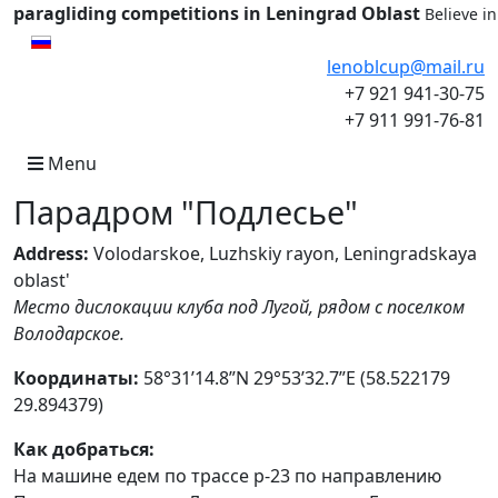
paragliding competitions in Leningrad Oblast
Believe i
Select your language
lenoblcup@mail.ru
+7 921 941-30-75
+7 911 991-76-81
Menu
Парадром "Подлесье"
Address:
Volodarskoe, Luzhskiy rayon, Leningradskaya
oblast'
Место дислокации клуба под Лугой, рядом с поселком
Володарское.
Координаты:
58°31’14.8”N 29°53’32.7”E (58.522179
29.894379)
Как добраться:
На машине едем по трассе p-23 по направлению