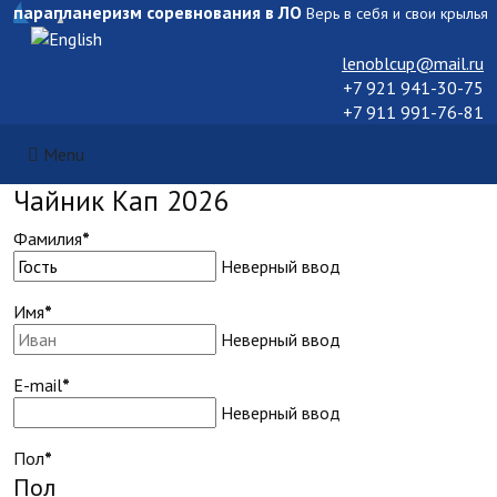
парапланеризм соревнования в ЛО
Верь в себя и свои крылья
Выберите язык
lenoblcup@mail.ru
+7 921 941-30-75
+7 911 991-76-81
Menu
Чайник Кап 2026
Фамилия
*
Неверный ввод
Имя
*
Неверный ввод
E-mail
*
Неверный ввод
Пол
*
Пол