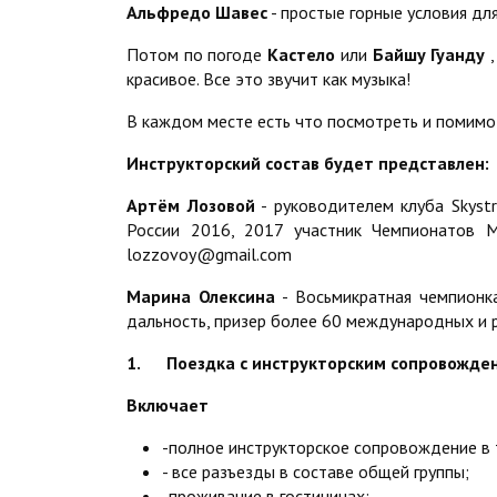
Альфредо Шавес
- простые горные условия дл
Потом по погоде
Кастело
или
Байшу Гуанду
,
красивое. Все это звучит как музыка!
В каждом месте есть что посмотреть и помимо 
Инструкторский состав будет представлен:
Артём Лозовой
- руководителем клуба Skyst
России 2016, 2017 участник Чемпионатов М
lozzovoy@gmail.com
Марина Олексина
- Восьмикратная чемпионк
дальность, призер более 60 международных и 
1. Поездка с инструкторским сопровожде
Включает
-полное инструкторское сопровождение в 
- все разъезды в составе общей группы;
-проживание в гостиницах;