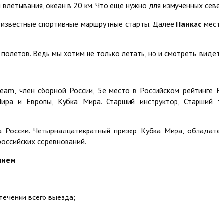
я влётывания, океан в 20 км. Что еще нужно для измученных сев
 известные спортивные маршрутные старты. Далее
Панкас
мес
полетов. Ведь мы хотим не только летать, но и смотреть, видет
ream, член сборной России, 5е место в Российском рейтинге 
ира и Европы, Кубка Мира. Старший инструктор, Старший
а России. Четырнадцатикратный призер Кубка Мира, обладат
российских соревнований.
нием
течении всего выезда;