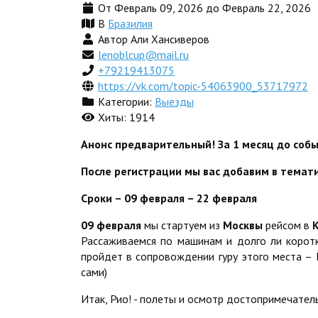
От Февраль 09, 2026 до Февраль 22, 2026
В
Бразилия
Автор Али Хансиверов
lenoblcup@mail.ru
+79219413075
https://vk.com/topic-54063900_53717972
Категории:
Выезды
Хиты: 1914
Анонс предварительный! За 1 месяц до соб
После регистрации мы вас добавим в темати
Сроки – 09 февраля – 22 февраля
09 февраля
мы стартуем из
Москвы
рейсом в
Рассаживаемся по машинам и долго ли коро
пройдет в сопровождении гуру этого места – 
сами)
Итак, Рио! - полеты и осмотр достопримечатель